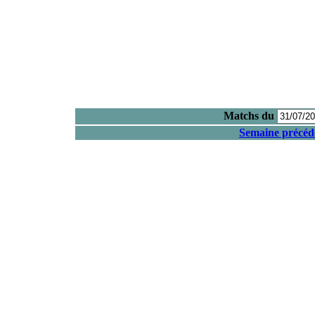
Matchs du
Semaine précéd