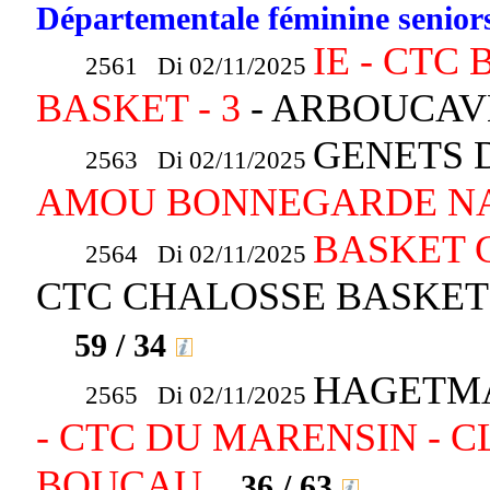
Départementale féminine seniors
IE - CTC
2561 Di 02/11/2025
BASKET - 3
- ARBOUCAV
GENETS D
2563 Di 02/11/2025
AMOU BONNEGARDE NAS
BASKET C
2564 Di 02/11/2025
CTC CHALOSSE BASKET
59 / 34
HAGETMA
2565 Di 02/11/2025
- CTC DU MARENSIN - C
BOUCAU
36 / 63