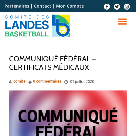
Partenaires
|
Contact
|
Mon Compte
Aller
au
contenu
COMMUNIQUÉ FÉDÉRAL –
CERTIFICATS MÉDICAUX
comite
0 commentaires
31 juillet 2020