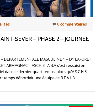
alités
0 commentaires
AINT-SEVER – PHASE 2 – JOURNEE
AIS – DEPARTEMENTALE MASCULINE 1 – D1 LAFORET
ARMAGNAC – ASCH 3 : A.B.A s’est ressaisi en
el dans le dernier quart temps, alors qu’A.S.C.H.3
rt temps débordait une équipe de R.E.A.L.3