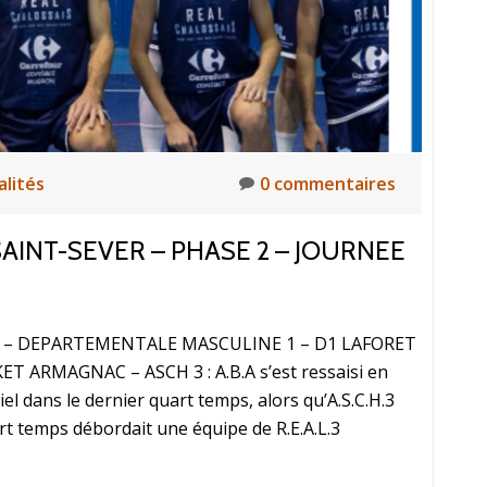
alités
0 commentaires
AINT-SEVER – PHASE 2 – JOURNEE
AIS – DEPARTEMENTALE MASCULINE 1 – D1 LAFORET
ARMAGNAC – ASCH 3 : A.B.A s’est ressaisi en
el dans le dernier quart temps, alors qu’A.S.C.H.3
rt temps débordait une équipe de R.E.A.L.3