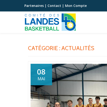
Partenaires
|
Contact
|
Mon Compte
Aller
au
contenu
CATÉGORIE :
ACTUALITÉS
08
MAI