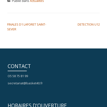
Publié dans
Actualités
NAVIGATION DE L’ARTICLE
FINALES D1 LAFORET SAINT-
DETECTION U12
SEVER
CONTACT
O5 58 75 81 99
secretariat@basket40.fr
HORAIRES D’OUVERTURE