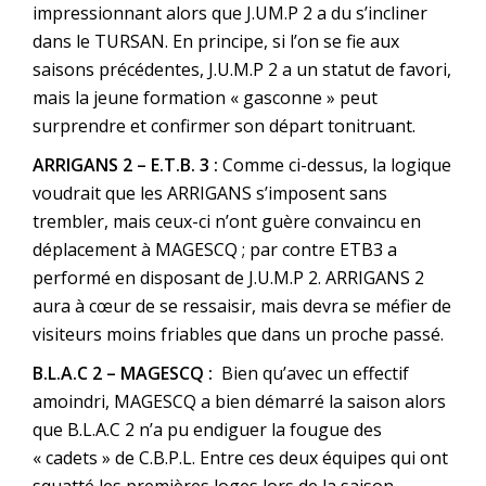
impressionnant alors que J.UM.P 2 a du s’incliner
dans le TURSAN. En principe, si l’on se fie aux
saisons précédentes, J.U.M.P 2 a un statut de favori,
mais la jeune formation « gasconne » peut
surprendre et confirmer son départ tonitruant.
ARRIGANS 2 – E.T.B. 3 :
Comme ci-dessus, la logique
voudrait que les ARRIGANS s’imposent sans
trembler, mais ceux-ci n’ont guère convaincu en
déplacement à MAGESCQ ; par contre ETB3 a
performé en disposant de J.U.M.P 2. ARRIGANS 2
aura à cœur de se ressaisir, mais devra se méfier de
visiteurs moins friables que dans un proche passé.
B.L.A.C 2 – MAGESCQ :
Bien qu’avec un effectif
amoindri, MAGESCQ a bien démarré la saison alors
que B.L.A.C 2 n’a pu endiguer la fougue des
« cadets » de C.B.P.L. Entre ces deux équipes qui ont
squatté les premières loges lors de la saison