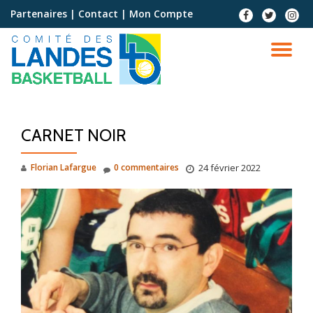
Partenaires
|
Contact
|
Mon Compte
Aller
au
contenu
CARNET NOIR
Florian Lafargue
0 commentaires
24 février 2022