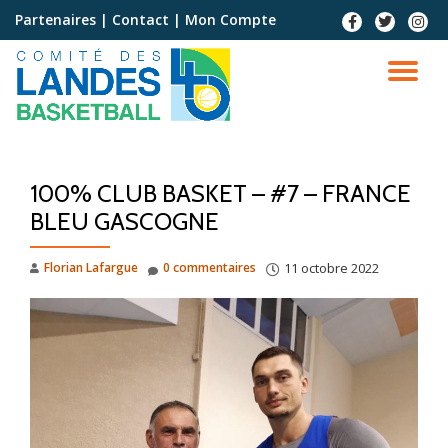
Partenaires
|
Contact
|
Mon Compte
Aller
au
contenu
100% CLUB BASKET – #7 – FRANCE
BLEU GASCOGNE
Florian Lafargue
0 commentaires
11 octobre 2022