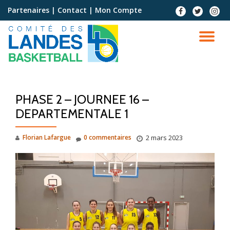
Partenaires
|
Contact
|
Mon Compte
Aller
au
contenu
PHASE 2 – JOURNEE 16 –
DEPARTEMENTALE 1
Florian Lafargue
0 commentaires
2 mars 2023