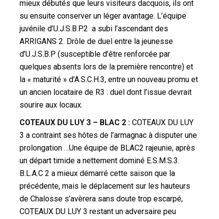
mieux débutés que leurs visiteurs dacquois, ils ont
su ensuite conserver un léger avantage. L’équipe
juvénile d’U.J.S.B.P.2 a subi l’ascendant des
ARRIGANS 2. Drôle de duel entre la jeunesse
d’U.J.S.B.P (susceptible d’être renforcée par
quelques absents lors de la première rencontre) et
la « maturité » d’A.S.C.H.3, entre un nouveau promu et
un ancien locataire de R3 : duel dont l’issue devrait
sourire aux locaux.
COTEAUX DU LUY 3 – BLAC 2 :
COTEAUX DU LUY
3 a contraint ses hôtes de l’armagnac à disputer une
prolongation …Une équipe de BLAC2 rajeunie, après
un départ timide a nettement dominé E.S.M.S.3.
B.L.A.C 2 a mieux démarré cette saison que la
précédente, mais le déplacement sur les hauteurs
de Chalosse s’avèrera sans doute trop escarpé,
COTEAUX DU LUY 3 restant un adversaire peu