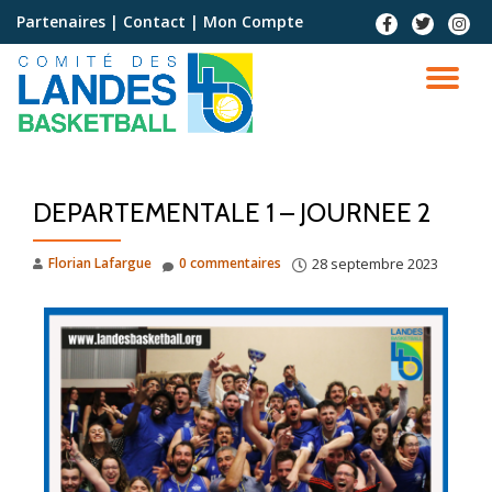
Partenaires
|
Contact
|
Mon Compte
Aller
au
contenu
DEPARTEMENTALE 1 – JOURNEE 2
Florian Lafargue
0 commentaires
28 septembre 2023