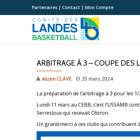
Partenaires
|
Contact
|
Mon Compte
Aller
au
contenu
ARBITRAGE À 3 – COUPE DES
alizee CLAVE
20 mars 2024
La préparation de l’arbitrage à 3 pour les 1/
Lundi 11 mars au CEBB, c’est l’USSAMB contre
Serreslous qui recevait Oloron.
Un grand merci à ces clubs qui contribuent 