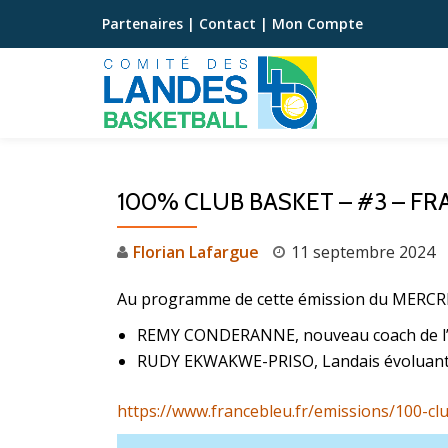
Partenaires
|
Contact
|
Mon Compte
Aller
au
contenu
100% CLUB BASKET – #3 – F
Florian Lafargue
11 septembre 2024
Au programme de cette émission du MERCR
REMY CONDERANNE, nouveau coach de l’
RUDY EKWAKWE-PRISO, Landais évoluant 
https://www.francebleu.fr/emissions/100-c