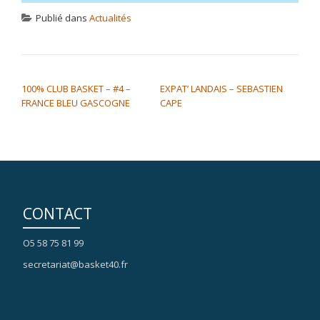
Publié dans
Actualités
NAVIGATION DE L’ARTICLE
100% CLUB BASKET – #4 –
EXPAT’ LANDAIS – SEBASTIEN
FRANCE BLEU GASCOGNE
CAPE
CONTACT
O5 58 75 81 99
secretariat@basket40.fr