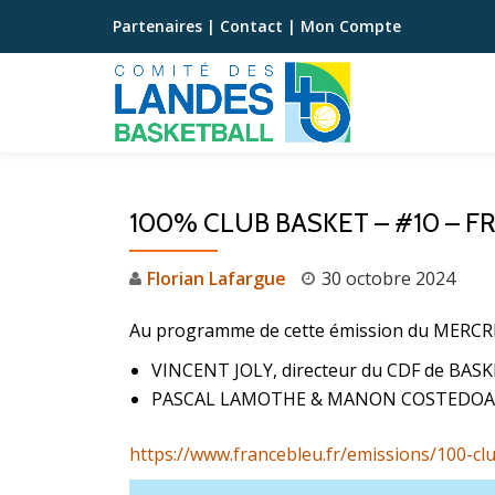
Partenaires
|
Contact
|
Mon Compte
Aller
au
contenu
100% CLUB BASKET – #10 – 
Florian Lafargue
30 octobre 2024
Au programme de cette émission du MERCR
VINCENT JOLY, directeur du CDF de BASK
PASCAL LAMOTHE & MANON COSTEDOAT, re
https://www.francebleu.fr/emissions/100-c