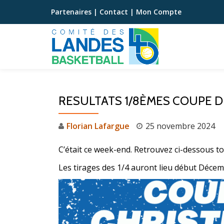
Partenaires
|
Contact
|
Mon Compte
Aller
au
contenu
RESULTATS 1/8ÈMES COUPE 
Florian Lafargue
25 novembre 2024
C’était ce week-end. Retrouvez ci-dessous 
Les tirages des 1/4 auront lieu début Décem