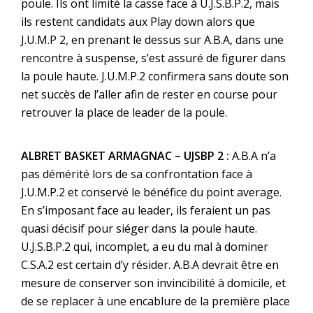
poule. Ils ont limité la casse face à U.J.S.B.P.2, mais
ils restent candidats aux Play down alors que
J.U.M.P 2, en prenant le dessus sur A.B.A, dans une
rencontre à suspense, s’est assuré de figurer dans
la poule haute. J.U.M.P.2 confirmera sans doute son
net succès de l’aller afin de rester en course pour
retrouver la place de leader de la poule.
ALBRET BASKET ARMAGNAC – UJSBP 2 :
A.B.A n’a
pas démérité lors de sa confrontation face à
J.U.M.P.2 et conservé le bénéfice du point average.
En s’imposant face au leader, ils feraient un pas
quasi décisif pour siéger dans la poule haute.
U.J.S.B.P.2 qui, incomplet, a eu du mal à dominer
C.S.A.2 est certain d’y résider. A.B.A devrait être en
mesure de conserver son invincibilité à domicile, et
de se replacer à une encablure de la première place