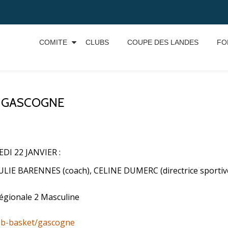
COMITE
CLUBS
COUPE DES LANDES
FO
CI GASCOGNE
DI 22 JANVIER :
ULIE BARENNES (coach), CELINE DUMERC (directrice sporti
égionale 2 Masculine
lub-basket/gascogne