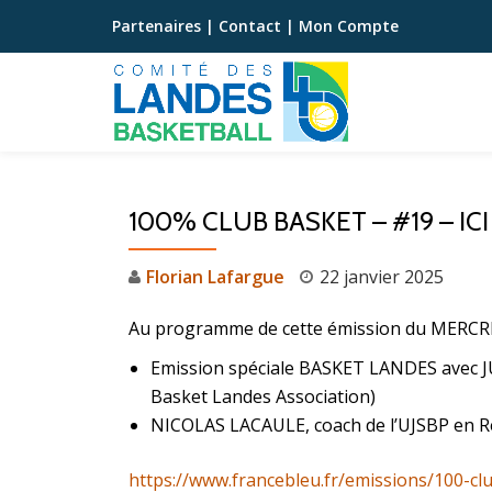
Partenaires
|
Contact
|
Mon Compte
Aller
au
contenu
100% CLUB BASKET – #19 – I
Florian Lafargue
22 janvier 2025
Au programme de cette émission du MERCRE
Emission spéciale BASKET LANDES avec J
Basket Landes Association)
NICOLAS LACAULE, coach de l’UJSBP en R
https://www.francebleu.fr/emissions/100-c