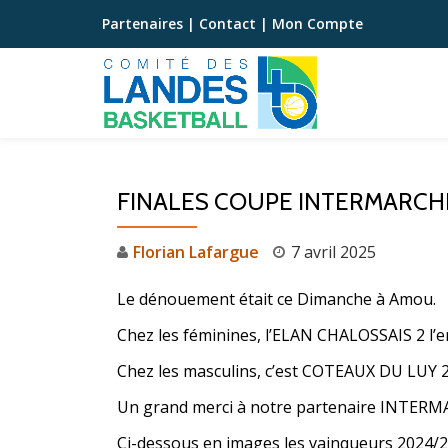
Partenaires
|
Contact
|
Mon Compte
Aller
au
contenu
FINALES COUPE INTERMARCH
Florian Lafargue
7 avril 2025
Le dénouement était ce Dimanche à Amou.
Chez les féminines, l’ELAN CHALOSSAIS 2 l’
Chez les masculins, c’est COTEAUX DU LUY 2
Un grand merci à notre partenaire INTERMA
Ci-dessous en images les vainqueurs 2024/