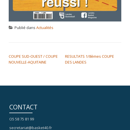
Publié dans
Actualités
NAVIGATION DE L’ARTICLE
COUPE SUD-OUEST / COUPE
RESULTATS 1/8èmes COUPE
NOUVELLE-AQUITAINE
DES LANDES
CONTACT
O5 58 75 81 99
secretariat@basket40.fr