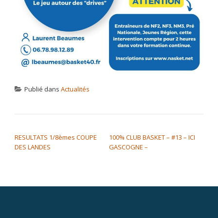
Publié dans
Actualités
NAVIGATION DE L’ARTICLE
RESULTATS 1/8èmes COUPE
100% CLUB BASKET – #13 – ICI
DES LANDES
GASCOGNE –