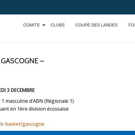
COMITE
CLUBS
COUPE DES LANDES
FO
I GASCOGNE –
DI 3 DECEMBRE
1 masculine d’ABN (Régionale 1)
t en 1ère division écossaise
lub-basket/gascogne