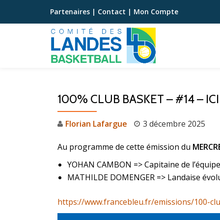
Partenaires
|
Contact
|
Mon Compte
Aller
au
contenu
100% CLUB BASKET – #14 – IC
Florian Lafargue
3 décembre 2025
Au programme de cette émission du
MERCRE
YOHAN CAMBON => Capitaine de l’équipe 
MATHILDE DOMENGER => Landaise évoluan
https://www.francebleu.fr/emissions/100-c