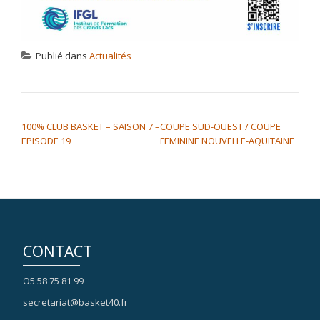
Publié dans
Actualités
NAVIGATION DE L’ARTICLE
100% CLUB BASKET – SAISON 7 –
COUPE SUD-OUEST / COUPE
EPISODE 19
FEMININE NOUVELLE-AQUITAINE
CONTACT
O5 58 75 81 99
secretariat@basket40.fr