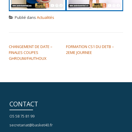
Publié dans
Actualités
NAVIGATION DE L’ARTICLE
CHANGEMENT DE DATE –
FORMATION CS1 DU DETB –
FINALES COUPES
2EME JOURNEE
GHROUM/FAUTHOUX
CONTACT
O5 58 75 81 99
secretariat@basket40.fr