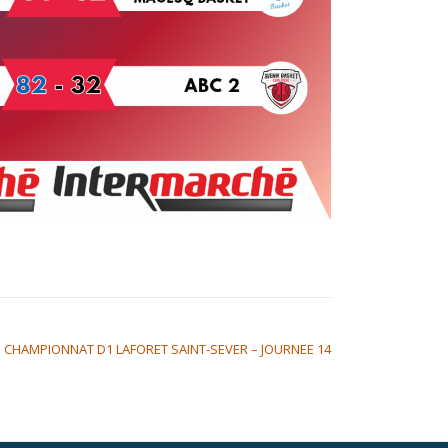
CHAMPIONNAT D1 LAFORET SAINT-SEVER – JOURNEE 14