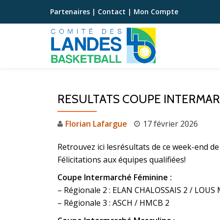
Partenaires
|
Contact
|
Mon Compte
Aller
au
contenu
RESULTATS COUPE INTERMARC
Florian Lafargue
17 février 2026
Retrouvez ici lesrésultats de ce week-end d
Félicitations aux équipes qualifiées!
Coupe Intermarché Féminine :
– Régionale 2 : ELAN CHALOSSAIS 2 / L
– Régionale 3 : ASCH / HMCB 2