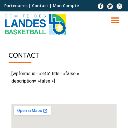
Partenaires
|
Contact
|
Mon Compte
Aller
au
contenu
CONTACT
[wpforms id= »345″ title= »false »
description= »false »]