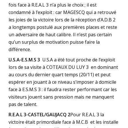
fois face à R.E.A.L 3 n’a plus le choix ; il est
condamné à l’exploit : car MAGESCQ qui a retrouvé
les joies de la victoire lors de la réception d’A.D.B 2
a longtemps postulé aux premières places et reste
un adversaire de haut calibre. Il n’est pas certain
qu’un surplus de motivation puisse faire la
différence.
U.S.A-E.S.M.S 3
U.S.A a été tout proche de l’exploit
lors de sa visite à COTEAUX DU LUY 3 en dominant
au cours du dernier quart temps (20/11) et peut
espérer en jouant à ce niveau s’imposer à domicile
face à E.S.M.S 3 : il faudra rester performant car les
visiteurs jouent sans pression mais ne manquent
pas de talent.
R.E.A.L 3-CASTEL/GAUJACQ 2
Pour R.E.A.L 3 la
victoire était primordiale face à M.C.B et les installe