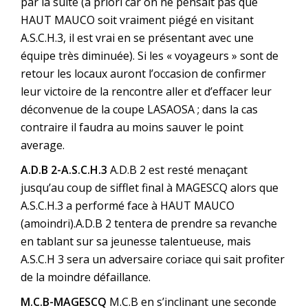
par la suite (à priori car on ne pensait pas que
HAUT MAUCO soit vraiment piégé en visitant
A.S.C.H.3, il est vrai en se présentant avec une
équipe très diminuée). Si les « voyageurs » sont de
retour les locaux auront l’occasion de confirmer
leur victoire de la rencontre aller et d’effacer leur
déconvenue de la coupe LASAOSA ; dans la cas
contraire il faudra au moins sauver le point
average.
A.D.B 2-A.S.C.H.3
A.D.B 2 est resté menaçant
jusqu’au coup de sifflet final à MAGESCQ alors que
A.S.C.H.3 a performé face à HAUT MAUCO
(amoindri).A.D.B 2 tentera de prendre sa revanche
en tablant sur sa jeunesse talentueuse, mais
A.S.C.H 3 sera un adversaire coriace qui sait profiter
de la moindre défaillance.
M.C.B-MAGESCQ
M.C.B en s’inclinant une seconde