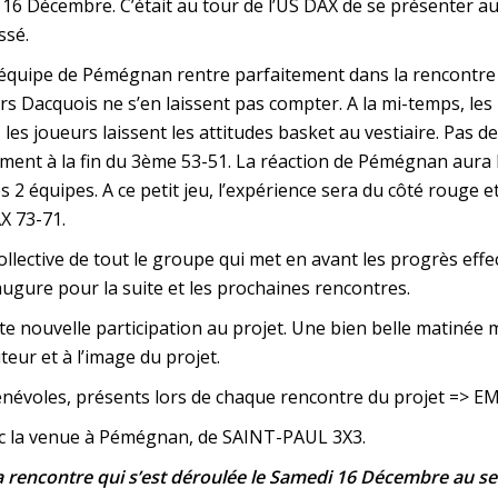
16 Décembre. C’était au tour de l’US DAX de se présenter
ssé.
quipe de Pémégnan rentre parfaitement dans la rencontre et
urs Dacquois ne s’en laissent pas compter. A la mi-temps, les
s joueurs laissent les attitudes basket au vestiaire. Pas de 
ent à la fin du 3ème 53-51. La réaction de Pémégnan aura b
 2 équipes. A ce petit jeu, l’expérience sera du côté rouge e
AX 73-71.
lective de tout le groupe qui met en avant les progrès effect
 augure pour la suite et les prochaines rencontres.
e nouvelle participation au projet. Une bien belle matinée m
teur et à l’image du projet.
 bénévoles, présents lors de chaque rencontre du projet 
ec la venue à Pémégnan, de SAINT-PAUL 3X3.
a rencontre qui s’est déroulée le Samedi 16 Décembre au s