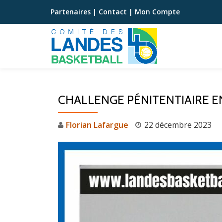
Partenaires
|
Contact
|
Mon Compte
Aller
au
contenu
CHALLENGE PÉNITENTIAIRE EN
Florian Lafargue
22 décembre 2023