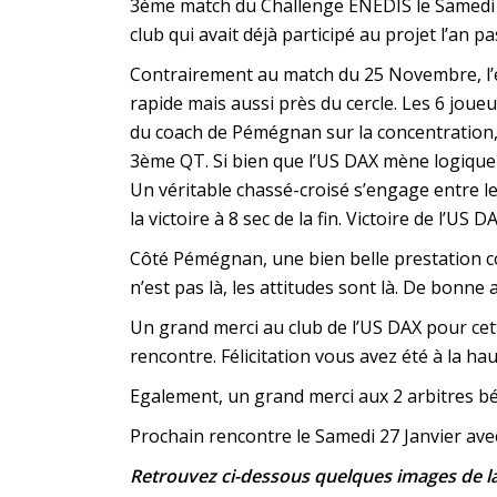
3ème match du Challenge ENEDIS le Samedi 
club qui avait déjà participé au projet l’an pa
Contrairement au match du 25 Novembre, l’é
rapide mais aussi près du cercle. Les 6 joue
du coach de Pémégnan sur la concentration, le
3ème QT. Si bien que l’US DAX mène logiquem
Un véritable chassé-croisé s’engage entre les
la victoire à 8 sec de la fin. Victoire de l’US D
Côté Pémégnan, une bien belle prestation col
n’est pas là, les attitudes sont là. De bonne
Un grand merci au club de l’US DAX pour cett
rencontre. Félicitation vous avez été à la hau
Egalement, un grand merci aux 2 arbitres
Prochain rencontre le Samedi 27 Janvier av
Retrouvez ci-dessous quelques images de l