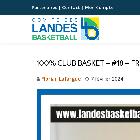
Partenaires
|
Contact
|
Mon Compte
Aller
au
contenu
100% CLUB BASKET – #18 – 
Florian Lafargue
7 février 2024