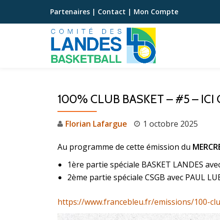
Partenaires
|
Contact
|
Mon Compte
Aller
au
contenu
100% CLUB BASKET – #5 – IC
Florian Lafargue
1 octobre 2025
Au programme de cette émission du
MERCRE
1ère partie spéciale BASKET LANDES ave
2ème partie spéciale CSGB avec PAUL LUBE
https://www.francebleu.fr/emissions/100-c