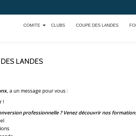
COMITE
CLUBS
COUPE DES LANDES
FO
 DES LANDES
onx
, a un message pour vous :
 !
conversion professionnelle ? Venez découvrir nos formation
el
ions