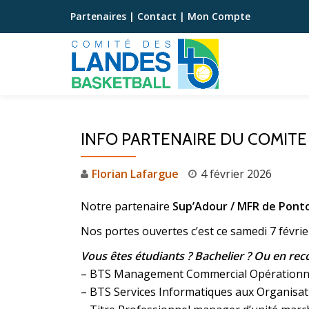
Partenaires
|
Contact
|
Mon Compte
Aller
au
contenu
INFO PARTENAIRE DU COMITE
Florian Lafargue
4 février 2026
Notre partenaire
Sup’Adour / MFR de Pont
Nos portes ouvertes c’est ce samedi 7 février
Vous êtes étudiants ? Bachelier ? Ou en re
– BTS Management Commercial Opérationn
– BTS Services Informatiques aux Organisat