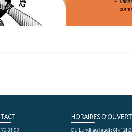
TACT
HORAIRES D’OUVER
 75 81 99
Du Lundi au Jeudi : 8h-12h3