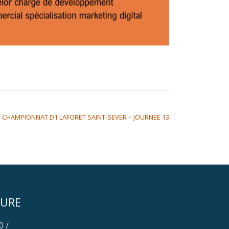
CHAMPIONNAT D1 LAFORET SAINT-SEVER – JOURNEE 13
TURE
0 /