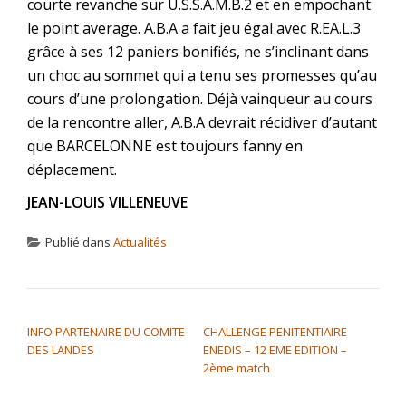
courte revanche sur U.S.S.A.M.B.2 et en empochant
le point average. A.B.A a fait jeu égal avec R.EA.L.3
grâce à ses 12 paniers bonifiés, ne s’inclinant dans
un choc au sommet qui a tenu ses promesses qu’au
cours d’une prolongation. Déjà vainqueur au cours
de la rencontre aller, A.B.A devrait récidiver d’autant
que BARCELONNE est toujours fanny en
déplacement.
JEAN-LOUIS VILLENEUVE
Publié dans
Actualités
NAVIGATION DE L’ARTICLE
INFO PARTENAIRE DU COMITE
CHALLENGE PENITENTIAIRE
DES LANDES
ENEDIS – 12 EME EDITION –
2ème match