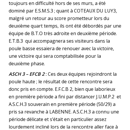
toujours en difficulté hors de ses murs, a été
dominé par E.S.M.S.3 ; quant à COTEAUX DU LUY3,
malgré un retour au score prometteur lors du
deuxième quart temps, ils ont été débordés par une
équipe de B.T.O très adroite en deuxième période.
E.T.B.3 qui accompagnera ses visiteurs dans la
poule basse essaiera de renouer avec la victoire,
une victoire qui sera comptabilisée pour la
deuxième phase.
ASCH 3 – EFCB 2
:
Ces deux équipes rejoindront la
poule haute ; le résultat de cette rencontre sera
donc pris en compte. E.F.C.B 2, bien que laborieux
en première période a fini par distancer J.U.M.P.2 et
A.S.C.H.3 souverain en première période (50/29) a
pris sa revanche à LABENNE. A.S.C.H.3 a connu une
période délicate et s’était en particulier assez
lourdement incliné lors de la rencontre aller face à