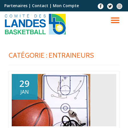
Partenaires
|
Contact
|
Mon Compte
Aller
au
contenu
CATÉGORIE :
ENTRAINEURS
29
JAN