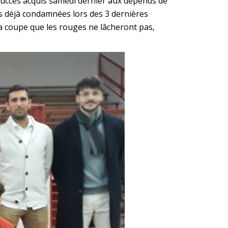
 succès acquis samedi dernier aux dépends de
es déjà condamnées lors des 3 dernières
 la coupe que les rouges ne lâcheront pas,