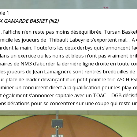
le 1
AX GAMARDE BASKET (N2)
 l’affiche n’en reste pas moins déséquilibrée. Tursan Basket 
cile les joueurs de Thibault Labeyrie s’exportent mal…. A ci
rdent la main. Toutefois les deux derbys qui s’annoncent face
ns un exercice ou les noirs et bleus n’ont pas vraiment brill
naires de NM3 d’aborder la dernière ligne droite en toute co
les joueurs de Jean Lamaignère sont rentrés bredouilles de
eur place de leader devançant d’un petit point le trio ASCH,
miner un concurrent direct à la qualification pour les play-off
it également s’annoncer capitale avec un TOAC – DGB décisi
onsidérations pour se concentrer sur une coupe qui reste un 