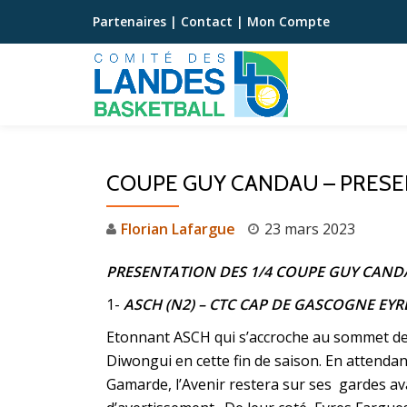
Partenaires
|
Contact
|
Mon Compte
Aller
au
contenu
COUPE GUY CANDAU – PRESEN
Florian Lafargue
23 mars 2023
PRESENTATION DES 1/4 COUPE GUY CAN
1-
ASCH (N2) – CTC CAP DE GASCOGNE EYR
Etonnant ASCH qui s’accroche au sommet de 
Diwongui en cette fin de saison. En attendan
Gamarde, l’Avenir restera sur ses gardes ava