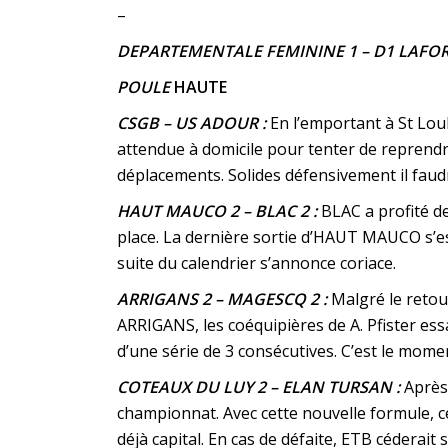
–
DEPARTEMENTALE FEMININE 1
– D1 LAFO
POULE
HAUTE
CSGB – US ADOUR :
En l’emportant à St Lou
attendue à domicile pour tenter de reprendr
déplacements. Solides défensivement il faudr
HAUT MAUCO 2 – BLAC 2 :
BLAC a profité de
place. La dernière sortie d’HAUT MAUCO s’est 
suite du calendrier s’annonce coriace.
ARRIGANS 2 – MAGESCQ 2 :
Malgré le retour
ARRIGANS, les coéquipières de A. Pfister es
d’une série de 3 consécutives. C’est le mom
COTEAUX DU LUY 2 – ELAN TURSAN :
Après 
championnat. Avec cette nouvelle formule,
déjà capital. En cas de défaite, ETB céderai