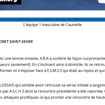
L’équipe 1 masculine de Cauneille
ORET SAINT-SEVER
ès une bonne entame, A.B.A a sombré de façon surprenante, 
ueurs seulement). En s’inclinant ainsi à domicile, ils se retr
ormer et s’imposer face à E.S.M.S.3 qui était au repos et qui
OSSAIS qui semble avoir retrouvé sa verve initiale a largem
e par A.S.C.H.3 dont la rencontre précédente a été reportée.
s attaques prolifiques ce qui promet une rencontre de haute 