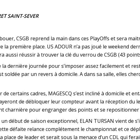
RET SAINT-SEVER
bouer, CSGB reprend la main dans ces PlayOffs et sera maitr
e la première place. US ADOUR n’a pas joué le weekend dern
a aussi réussir à trouver la clé du verrou de CSGB (43 points
 la dernière journée pour s’imposer assez facilement et reste
soldée par un revers à domicile. A dans sa salle, elles cher
 de certains cadres, MAGESCQ s’est incliné à domicile et ent
sayeront de débloquer leur compteur avant la réception du 
ent charnière pour engranger des points et se repositionner
un début de saison exceptionnel, ELAN TURSAN vient de s’in
 cette défaite relance complétement le championnat et ce 
t sa place de leader et serait sous la menace d’un CDL qui fe