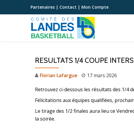
Partenaires
|
Contact
|
Mon Compte
Aller
au
contenu
RESULTATS 1/4 COUPE INTER
Florian Lafargue
17 mars 2026
Retrouvez ci-dessous les résultats des 1/4 d
Félicitations aux équipes qualifiées, procha
Le tirage des 1/2 finales aura lieu ce Vend
la soirée.