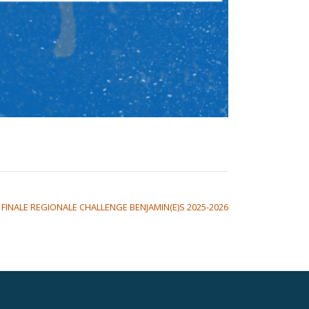
– FINALE REGIONALE CHALLENGE BENJAMIN(E)S 2025-2026