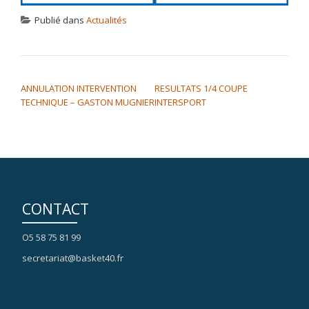
Publié dans
Actualités
NAVIGATION DE L’ARTICLE
ANNULATION INTERVENTION
RESULTATS 1/4 COUPE
TECHNIQUE – GASTON MUGNIER
INTERSPORT
CONTACT
O5 58 75 81 99
secretariat@basket40.fr